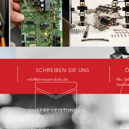
SCHREIBEN SIE UNS
Ö
info@slrreisemobile.de
Mo. bis
Samsta
UNSERE LEISTUNGEN
BE
- Reparatur
Anne