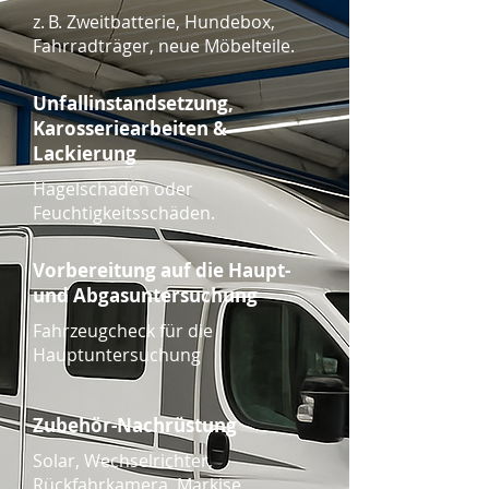
z. B. Zweitbatterie, Hundebox,
Fahrradträger, neue Möbelteile.
Unfallinstandsetzung,
Karosseriearbeiten &
Lackierung
Hagelschäden oder
Feuchtigkeitsschäden.
Vorbereitung auf die Haupt-
und Abgasuntersuchung
Fahrzeugcheck für die
Hauptuntersuchung
Zubehör-Nachrüstung
Solar, Wechselrichter,
Rückfahrkamera, Markise,