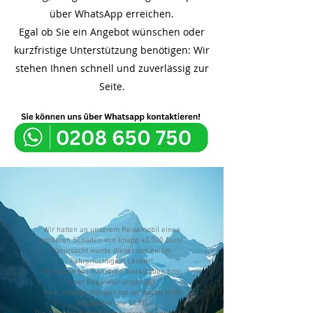
über WhatsApp erreichen.
Egal ob Sie ein Angebot wünschen oder
kurzfristige Unterstützung benötigen: Wir
stehen Ihnen schnell und zuverlässig zur
Seite.
Wir hatten an unserem Reisemobil einen
größeren Schaden von knapp 40.000 Euro!
Verursacht wurde dieser von einem
Fahrerfüchtigem Lenker!
Wir hatten bei mehreren Werkstätten bzgl.
einer Reparatur angefragt.
Kein anderer Händler hat so rasche Hilfe
angeboten wie SLR!!