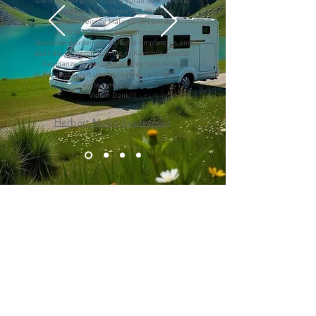
Die Arbeiten gingen zügig voran obwohl viele
Ersatzteile bestellt werden mussten.
Wir waren einige Male vor Ort um den
Vortschritt der arbeiten anzusehen.
Jedesmal wurden wir höflichst empfangen und
über die weiteren Schritte in Kenntnis gesetzt.
Das ganze Team hat hier eine tolle Arbeit
abgeliefert und wir können sie nur
weiterempfehlen!!
Vielen Dank!!!
Herbert Merry-Breitwieser
Wir arbeiten zusammen
mit den