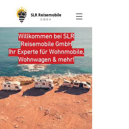
SLR Reisemobile
GMBH
Willkommen bei SLR
Reisemobile GmbH
Ihr Experte für Wohnmobile,
Wohnwagen & mehr!