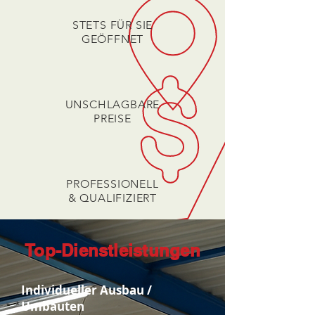
STETS FÜR SIE
GEÖFFNET
UNSCHLAGBARE
PREISE
PROFESSIONELL
& QUALIFIZIERT
Top-Dienstleistungen
Individueller Ausbau /
Umbauten